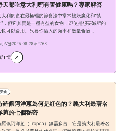
每天都吃意大利麪有害健康嗎？專家解答
意大利麪食在最極端的節食法中常常被妖魔化和“禁
止”，但它其實是一種有益的食物，即使是想要減肥的
人也可以食用。只要你攝入的頻率和數量合適...
小V
2025-06-28
2768
看詳情
美食
特羅佩阿洋蔥為何是紅色的？義大利最著名
洋蔥的七個秘密
特羅佩阿洋蔥（Tropea）無需多言：它是義大利最著名