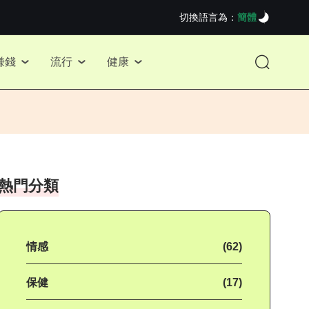
切換語言為：
簡體
賺錢
流行
健康
熱門分類
情感
(62)
保健
(17)