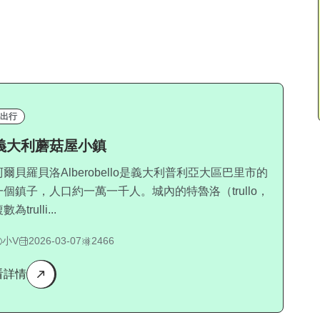
出行
義大利蘑菇屋小鎮
阿爾貝羅貝洛Alberobello是義大利普利亞大區巴里市的
一個鎮子，人口約一萬一千人。城內的特魯洛（trullo，
數為trulli...
小V
2026-03-07
2466
看詳情