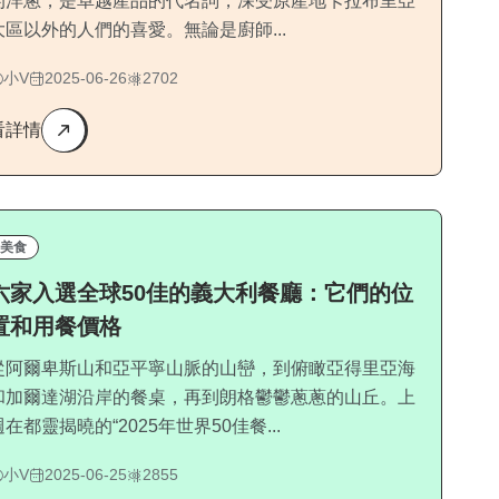
的洋蔥，是卓越產品的代名詞，深受原產地卡拉布里亞
大區以外的人們的喜愛。無論是廚師...
小V
2025-06-26
2702
看詳情
美食
六家入選全球50佳的義大利餐廳：它們的位
置和用餐價格
從阿爾卑斯山和亞平寧山脈的山巒，到俯瞰亞得里亞海
和加爾達湖沿岸的餐桌，再到朗格鬱鬱蔥蔥的山丘。上
週在都靈揭曉的“2025年世界50佳餐...
小V
2025-06-25
2855