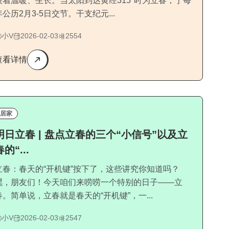
表着温暖、生长。当太阳到达黄经315°时为立春，于每
年公历2月3-5日交节。干支纪元...
小V
2026-02-03
2554
查看详情
居家
明日立春 | 盘点立春的三个“小信号”以及立
春的“...
立春：春天的“开机键”按下了，这些讲究你知道吗？
嘿，朋友们！今天咱们来唠唠一个特别的日子——立
春。简单说，立春就是春天的“开机键”，一...
小V
2026-02-03
2547