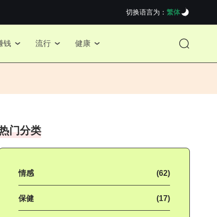
切换语言为：
繁体
赚钱
流行
健康
热门分类
情感
(62)
保健
(17)