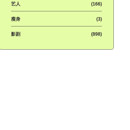
艺人
(166)
瘦身
(3)
影剧
(898)