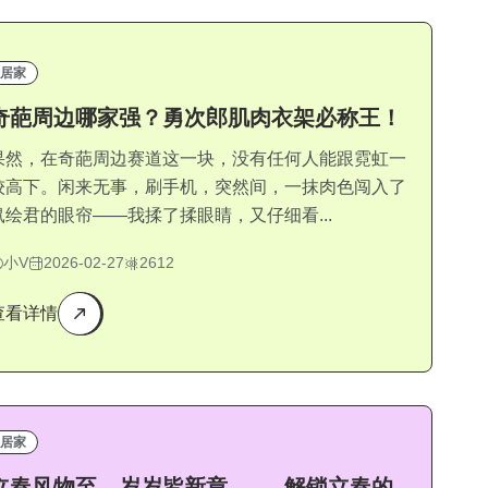
居家
奇葩周边哪家强？勇次郎肌肉衣架必称王！
果然，在奇葩周边赛道这一块，没有任何人能跟霓虹一
较高下。闲来无事，刷手机，突然间，一抹肉色闯入了
鼠绘君的眼帘——我揉了揉眼睛，又仔细看...
小V
2026-02-27
2612
查看详情
居家
立春风物至，岁岁皆新章 —— 解锁立春的