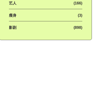
艺人
(166)
瘦身
(3)
影剧
(898)