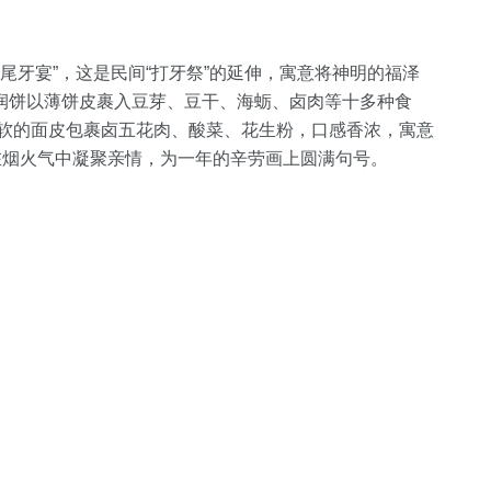
“尾牙宴”，这是民间“打牙祭”的延伸，寓意将神明的福泽
润饼以薄饼皮裹入豆芽、豆干、海蛎、卤肉等十多种食
以松软的面皮包裹卤五花肉、酸菜、花生粉，口感香浓，寓意
在烟火气中凝聚亲情，为一年的辛劳画上圆满句号。