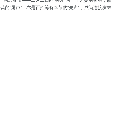
地、感念庇佑——二月二日的“头牙”为一年之始的祈福，腊
营的“尾声”，亦是百姓筹备春节的“先声”，成为连接岁末