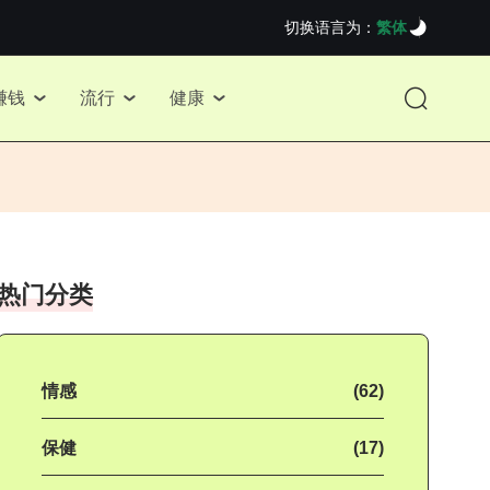
切换语言为：
繁体
赚钱
流行
健康
热门分类
情感
(62)
保健
(17)