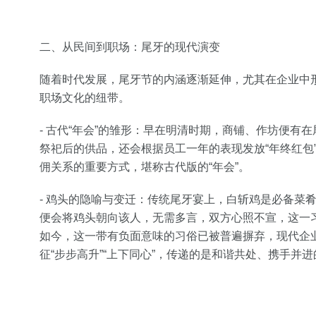
二、从民间到职场：尾牙的现代演变
随着时代发展，尾牙节的内涵逐渐延伸，尤其在企业中形
职场文化的纽带。
- 古代“年会”的雏形：早在明清时期，商铺、作坊便
祭祀后的供品，还会根据员工一年的表现发放“年终红包
佣关系的重要方式，堪称古代版的“年会”。
- 鸡头的隐喻与变迁：传统尾牙宴上，白斩鸡是必备菜
便会将鸡头朝向该人，无需多言，双方心照不宣，这一
如今，这一带有负面意味的习俗已被普遍摒弃，现代企
征“步步高升”“上下同心”，传递的是和谐共处、携手并