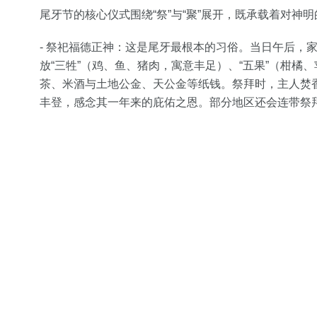
尾牙节的核心仪式围绕“祭”与“聚”展开，既承载着对神
- 祭祀福德正神：这是尾牙最根本的习俗。当日午后，
放“三牲”（鸡、鱼、猪肉，寓意丰足）、“五果”（柑
茶、米酒与土地公金、天公金等纸钱。祭拜时，主人焚
丰登，感念其一年来的庇佑之恩。部分地区还会连带祭