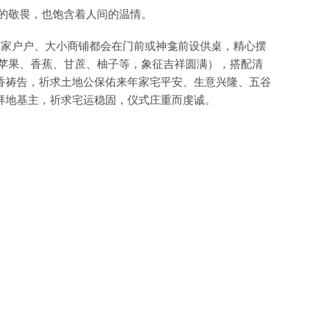
明的敬畏，也饱含着人间的温情。
家家户户、大小商铺都会在门前或神龛前设供桌，精心摆
橘、苹果、香蕉、甘蔗、柚子等，象征吉祥圆满），搭配清
香祷告，祈求土地公保佑来年家宅平安、生意兴隆、五谷
拜地基主，祈求宅运稳固，仪式庄重而虔诚。