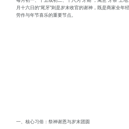
每月初一、十五或初二、十六为“牙期”，寓意“牙祭”土
月十六日的“尾牙”则是岁末收官的谢神，既是商家全年经
劳作与年节喜乐的重要节点。
一、核心习俗：祭神谢恩与岁末团圆