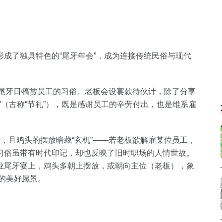
成了独具特色的“尾牙年会”，成为连接传统民俗与现代
有在尾牙日犒赏员工的习俗。老板会设宴款待伙计，除了分享
”（古称“节礼”），既是感谢员工的辛劳付出，也是维系雇
肴，且鸡头的摆放暗藏“玄机”——若老板欲解雇某位员工，
习俗虽带有时代印记，却也反映了旧时职场的人情世故。
业尾牙宴上，鸡头多朝上摆放，或朝向主位（老板），象
进的美好愿景。