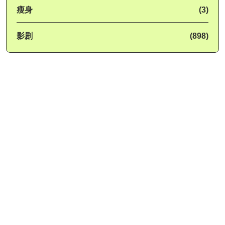
瘦身
(3)
影剧
(898)