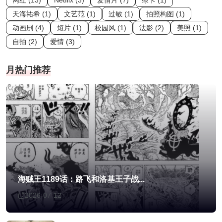
网红 (13)
Netflix (3)
爱情片 (7)
绿卡 (1)
天海祐希 (1)
文艺范 (1)
过敏 (1)
拍照构图 (1)
动画剧 (4)
短片 (1)
校园风 (1)
法影 (2)
美照 (1)
自拍 (2)
爱情 (3)
月热门推荐
海贼王1189话：路飞和洛基王子战...
2026-07-12