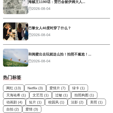
海贼王1190话：贾巴会被伊姆大人...
2026-08-04
巴黎女人40度时穿了什么？
2026-08-04
和闺蜜出去玩就这么拍！拍照不尴尬！...
2026-08-04
热门标签
网红 (13)
Netflix (3)
爱情片 (7)
绿卡 (1)
天海祐希 (1)
文艺范 (1)
过敏 (1)
拍照构图 (1)
动画剧 (4)
短片 (1)
校园风 (1)
法影 (2)
美照 (1)
自拍 (2)
爱情 (3)