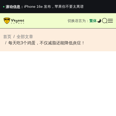
《巅峰守卫 Highguard》正式上线，官...
iPhone 16e 发布，苹果你不要太离谱
滚动信息：
2026澳网男单收官：全满贯对上全满亚，德约...
《巅峰守卫 Highguard》正式上线，官...
切换语言为：
繁体
iPhone 16e 发布，苹果你不要太离谱
首页
全部文章
每天吃3个鸡蛋，不仅减脂还能降低炎症！