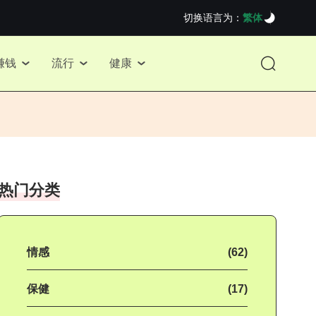
切换语言为：
繁体
赚钱
流行
健康
热门分类
情感
(62)
保健
(17)