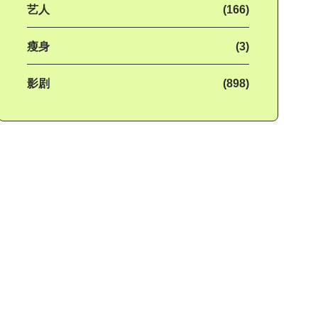
艺人
(166)
瘦身
(3)
影剧
(898)