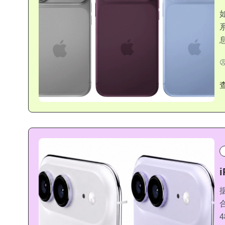
息
据
4