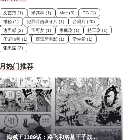
文艺范 (1)
米其林 (1)
Mac (3)
TG (1)
维秘 (1)
犯罪片西班牙片 (1)
台湾片 (20)
边界感 (2)
宝可梦 (1)
家庭剧 (1)
特工剧 (1)
圣诞拍照 (1)
西班牙电影 (1)
学生党 (1)
张忠谋 (3)
月热门推荐
海贼王1189话：路飞和洛基王子战...