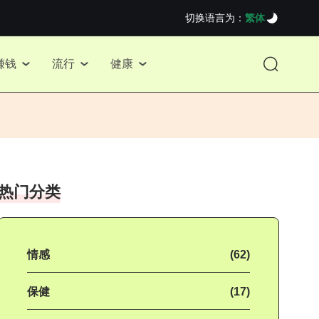
切换语言为：
繁体
赚钱
流行
健康
热门分类
情感
(62)
保健
(17)