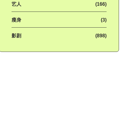
艺人
(166)
瘦身
(3)
影剧
(898)