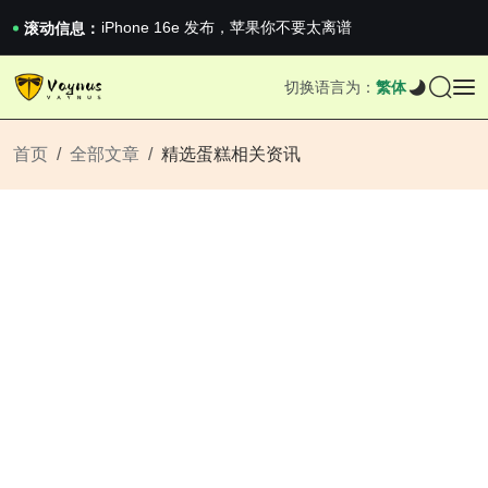
《巅峰守卫 Highguard》正式上线，官...
iPhone 16e 发布，苹果你不要太离谱
滚动信息：
2026澳网男单收官：全满贯对上全满亚，德约...
《巅峰守卫 Highguard》正式上线，官...
切换语言为：
繁体
iPhone 16e 发布，苹果你不要太离谱
首页
全部文章
精选蛋糕相关资讯