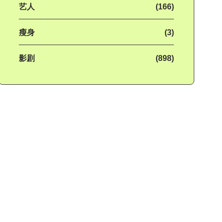
艺人
(166)
瘦身
(3)
影剧
(898)