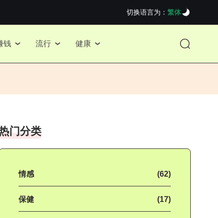
切换语言为：
繁体
赚钱
流行
健康
热门分类
情感
(62)
保健
(17)