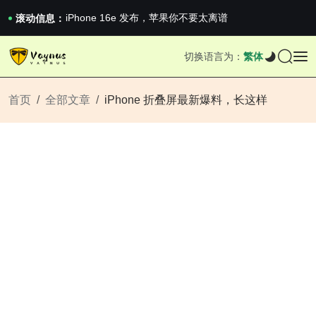
iPhone 16e 发布，苹果你不要太离谱
滚动信息：
2026澳网男单收官：全满贯对上全满亚，德约...
《巅峰守卫 Highguard》正式上线，官...
iPhone 16e 发布，苹果你不要太离谱
切换语言为：
繁体
首页
全部文章
iPhone 折叠屏最新爆料，长这样