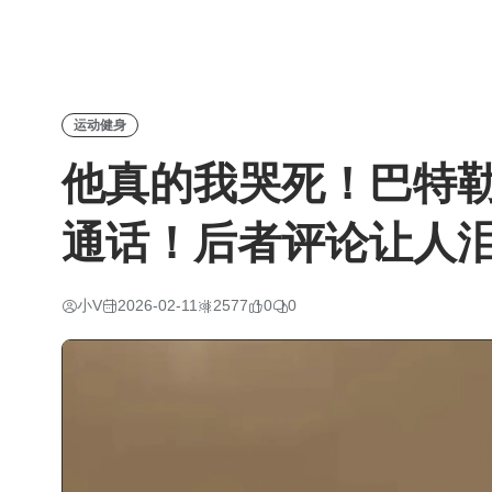
运动健身
他真的我哭死！巴特
通话！后者评论让人
小V
2026-02-11
2577
0
0