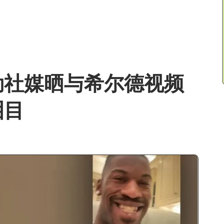
勒社媒晒与希尔德视频
泪目