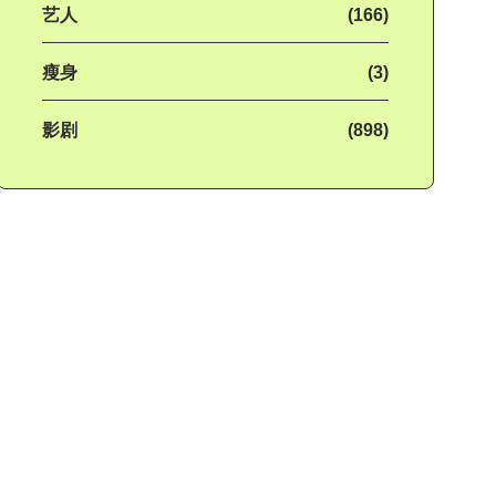
艺人
(166)
瘦身
(3)
影剧
(898)