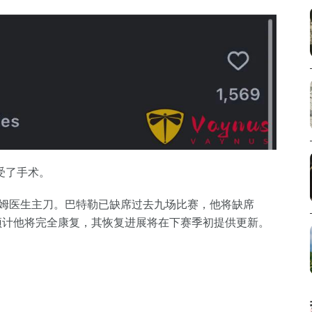
受了手术。
鲍姆医生主刀。巴特勒已缺席过去九场比赛，他将缺席
。预计他将完全康复，其恢复进展将在下赛季初提供更新。