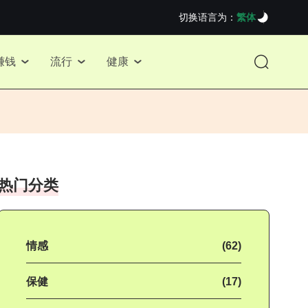
切换语言为：
繁体
赚钱
流行
健康
热门分类
情感
(62)
保健
(17)