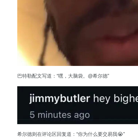
巴特勒配文写道：“嘿，大脑袋。@希尔德”
希尔德则在评论区回复道：“你为什么要交易我😭”