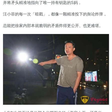
并将矛头精准地指向了唯一持有钥匙的S妈，
汪小菲的每一次「暗戳」，都像一颗精准投下的舆论炸弹，
总能把徐家内部本就脆弱的矛盾炸得更公开、也更难堪。