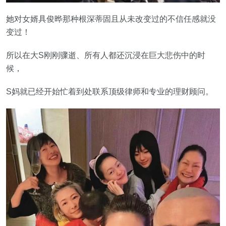
她对女婿具俊晔那种根深蒂固且从未改变过的不信任感就没
变过！
所以在大S刚刚骤逝、所有人都还沉浸在巨大悲伤中的时
候，
S妈就已经开始忙着到处联系顶级律师和专业的理财顾问。