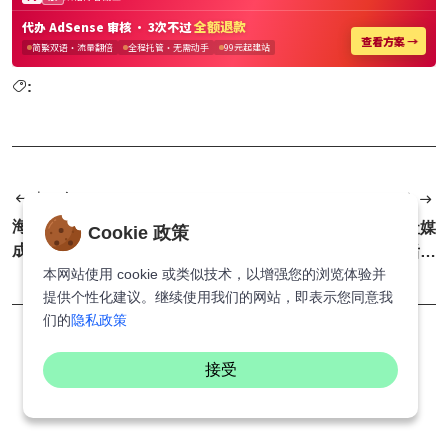
:
上一个
下一个
海贼王1174话：洛基王子变
他真的我哭死！巴特勒社媒
Cookie 政策
成黑龙形态，孩子掉落冥界
晒与希尔德视频通话！后者
被洛基救了
本网站使用 cookie 或类似技术，以增强您的浏览体验并
评论让人泪目
提供个性化建议。继续使用我们的网站，即表示您同意我
们的
隐私政策
接受