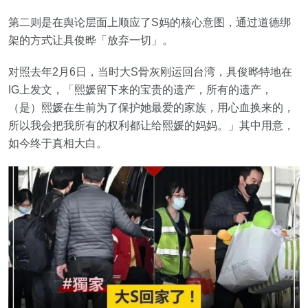
第二则是在舆论层面上顺应了S妈的核心意图，通过道德绑
架的方式让具俊晔「放弃一切」。
对照去年2月6日，当时大S骨灰刚运回台湾，具俊晔特地在
IG上发文，「熙媛留下来的宝贵的遗产，所有的遗产，
（是）熙媛在生前为了保护她最爱的家族，用心血换来的，
所以我会把我所有的权利都让给熙媛的妈妈。」其中用意，
如今终于真相大白。