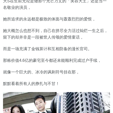
大S在生前无论是做那个光芒万丈的「美容大王」还是当一
名敬业的演员，
她所追求的永远都是极致的体面与轰轰烈烈的爱恨，
她大概怎么也想不到，自己在拼尽全力活过灿烂一生之后，
留下的却并非是一段被世人传颂的爱情童话，
而是一场充满了金钱算计和互相防备的漫长官司。
那栋价值4.6亿的豪宅至今都还未能顺利完成过户手续，
就像一个巨大的、冰冷的讽刺符号挂在那，
默默看着所有人的挣扎与不甘！