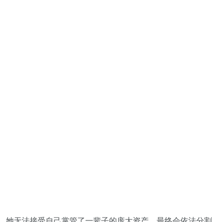
她无法接受自己掌管了一辈子的庞大资产，最终会依法分割