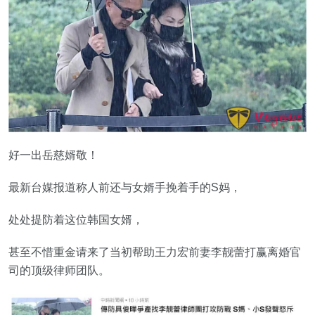
好一出岳慈婿敬！
最新台媒报道称人前还与女婿手挽着手的S妈，
处处提防着这位韩国女婿，
甚至不惜重金请来了当初帮助王力宏前妻李靓蕾打赢离婚官
司的顶级律师团队。