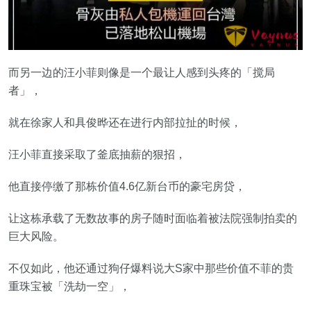
而另一边的汪小菲则像是一个最让人感到头疼的「搅局
者」，
就在徐家人和具俊晔还在进行内部拉扯的时候，
汪小菲直接采取了釜底抽薪的狠招，
他直接停缴了那栋价值4.6亿新台币的豪宅房贷，
让这栋承载了无数故事的房子随时面临着被法院强制拍卖的
巨大风险。
不仅如此，他还通过狗仔爆料说大S家中那些价值不菲的贵
重珠宝被「洗劫一空」，