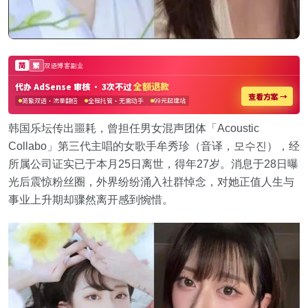
韩国乐坛传出噩耗，曾担任男女混声团体「Acoustic
Collabo」第三代主唱的女歌手牟秀珍（音译，모수진），经
所属公司证实已于本月25日离世，得年27岁。消息于28日曝
光后震惊粉丝圈，外界纷纷涌入社群悼念，对她正值人生与
事业上升期却骤然离开感到惋惜。