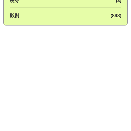
瘦身
(3)
影剧
(898)