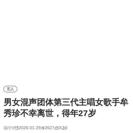
艺人
男女混声团体第三代主唱女歌手牟
秀珍不幸离世，得年27岁
小V
2026-01-29
2627
0
0