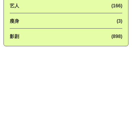
艺人
(166)
瘦身
(3)
影剧
(898)