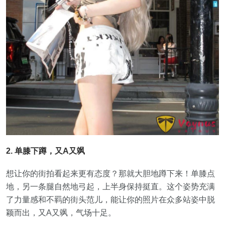
2. 单膝下蹲，又A又飒
想让你的街拍看起来更有态度？那就大胆地蹲下来！单膝点
地，另一条腿自然地弓起，上半身保持挺直。这个姿势充满
了力量感和不羁的街头范儿，能让你的照片在众多站姿中脱
颖而出，又A又飒，气场十足。