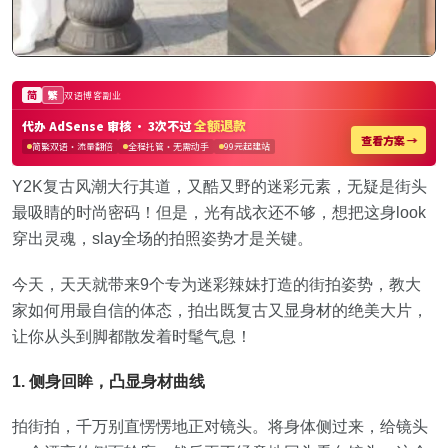
Y2K复古风潮大行其道，又酷又野的迷彩元素，无疑是街头
最吸睛的时尚密码！但是，光有战衣还不够，想把这身look
穿出灵魂，slay全场的拍照姿势才是关键。
今天，天天就带来9个专为迷彩辣妹打造的街拍姿势，教大
家如何用最自信的体态，拍出既复古又显身材的绝美大片，
让你从头到脚都散发着时髦气息！
1. 侧身回眸，凸显身材曲线
拍街拍，千万别直愣愣地正对镜头。将身体侧过来，给镜头