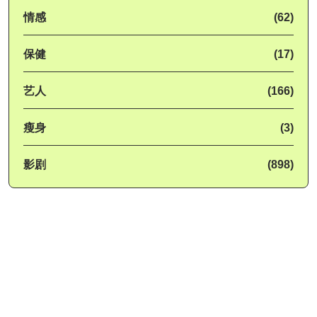
情感
(62)
保健
(17)
艺人
(166)
瘦身
(3)
影剧
(898)