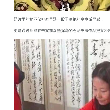
照片里的她不仅神韵里透一股子冷艳的皇室威严感，
更是通过那些在书案前泼墨挥毫的苍劲书法作品把某种