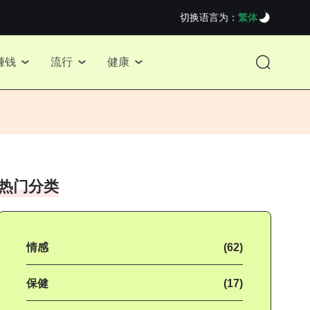
切换语言为：
繁体
赚钱
流行
健康
热门分类
情感
(62)
保健
(17)