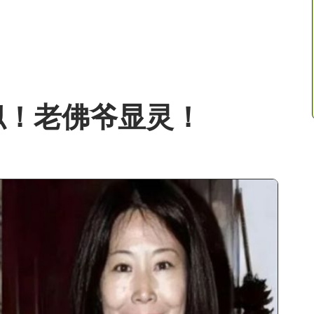
似！老佛爷显灵！