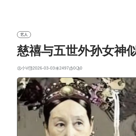
艺人
慈禧与五世外孙女神
小V
2026-03-03
2497
0
0