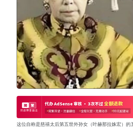
这位自称是慈禧太后第五世外孙女（叶赫那拉姝宏）的