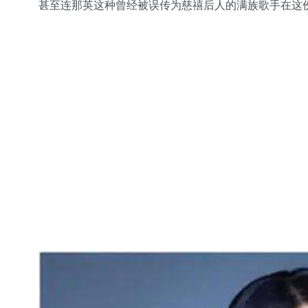
甚至连那英这种曾经被误传为慈禧后人的满族歌手在这份