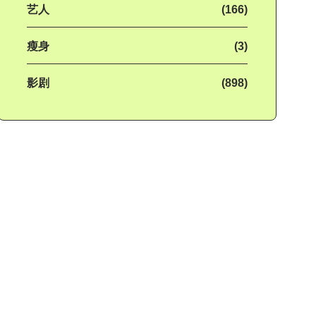
艺人
(166)
瘦身
(3)
影剧
(898)