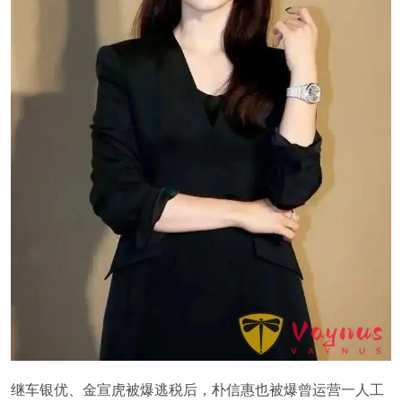
继车银优、金宣虎被爆逃税后，朴信惠也被爆曾运营一人工