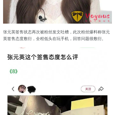
张元英签售状态再次被粉丝发文吐槽，此次粉丝爆料称张元
英签售态度敷衍，全程低头在玩手机，回答问题很敷衍。