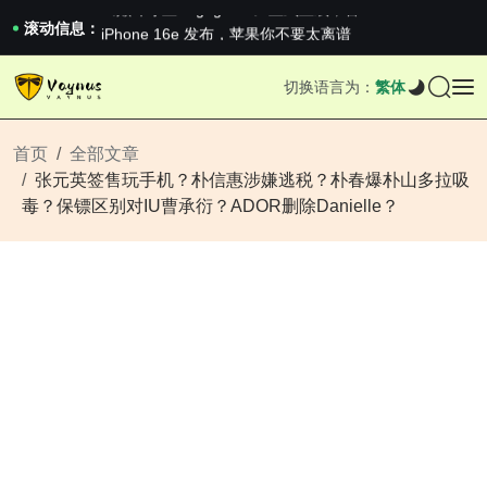
《巅峰守卫 Highguard》正式上线，官...
iPhone 16e 发布，苹果你不要太离谱
滚动信息：
2026澳网男单收官：全满贯对上全满亚，德约...
《巅峰守卫 Highguard》正式上线，官...
切换语言为：
繁体
iPhone 16e 发布，苹果你不要太离谱
首页
全部文章
张元英签售玩手机？朴信惠涉嫌逃税？朴春爆朴山多拉吸
毒？保镖区别对IU曹承衍？ADOR删除Danielle？