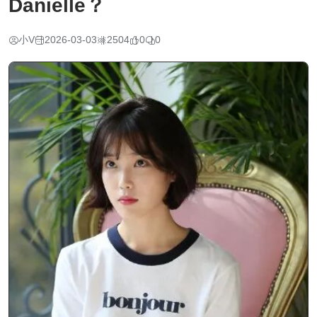
Danielle？
小V
2026-03-03
2504
0
0