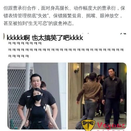
但跟曹承衍合作，面对身高腿长、动作幅度大的曹承衍，保
镖表情管理彻底“失效”。保镖频繁耸肩、抿嘴、眼神放空，
甚至被拍到“生无可恋”的疲惫神态。