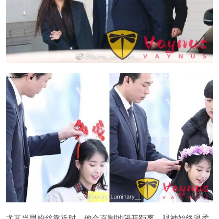
尤其当男粉丝靠近时，他会克制地隔开距离，眼神始终温柔