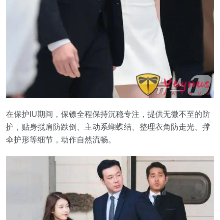
在保护IU期间，保镖全程保持沉稳专注，提供无微不至的防
护，贴身揽肩防跌倒、主动系蝴蝶结、整理衣角防走光、撑
伞护形等细节，动作自然流畅。