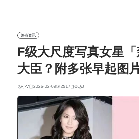
热点资讯
F级大尺度写真女星「
大臣？附多张早起图
小V
2026-02-09
2917
0
0