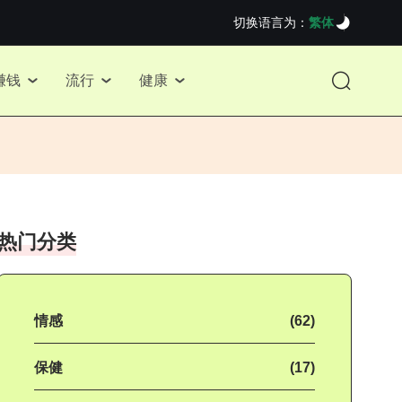
切换语言为：
繁体
赚钱
流行
健康
热门分类
情感
(62)
保健
(17)