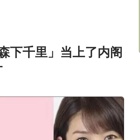
森下千里」当上了内阁
片