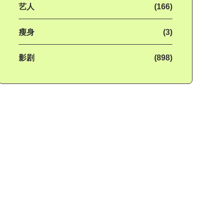
艺人
(166)
瘦身
(3)
影剧
(898)