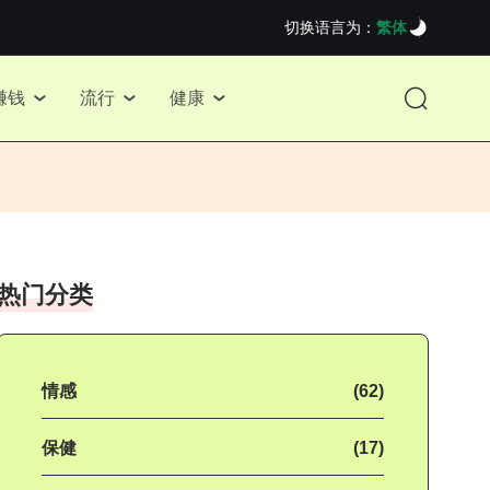
切换语言为：
繁体
赚钱
流行
健康
热门分类
情感
(62)
保健
(17)