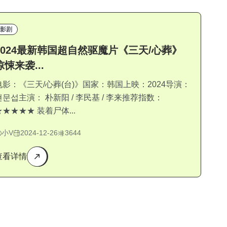
影剧
2024最新韩国超自然驱魔片《三天/心葬》
惊悚来袭...
电影：《三天/心葬(台)》国家：韩国上映：2024导演：
현문섭主演： 朴新阳 / 李民基 / 李来推荐指数：
★★★★★ 装着尸体...
小V
2024-12-26
3644
查看详情