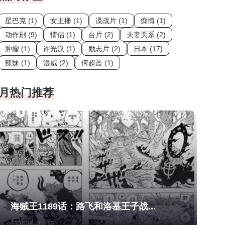
星巴克 (1)
女主播 (1)
谍战片 (1)
痴情 (1)
动作剧 (9)
情侣 (1)
台片 (2)
夫妻关系 (2)
肿瘤 (1)
许光汉 (1)
励志片 (2)
日本 (17)
辣妹 (1)
漫威 (2)
何超盈 (1)
月热门推荐
海贼王1189话：路飞和洛基王子战...
2026-07-12