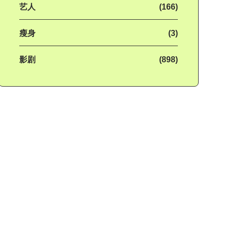
艺人
(166)
瘦身
(3)
影剧
(898)