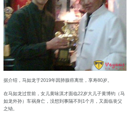
据介绍，马如龙于2019年因肺腺癌离世，享寿80岁。
在马如龙过世前，女儿黄咏淇才面临22岁大儿子黄博钧（马
如龙外孙）车祸身亡，没想到事隔不到1个月，又面临丧父
之恸。