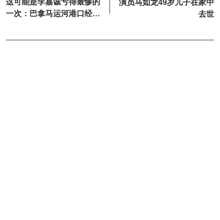
这可能是李嘉诚亏得最惨的
演员马如龙49岁儿子在家中
一次：巴拿马运河港口经营
去世
权