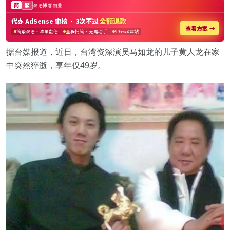
据台媒报道，近日，台湾资深演员马如龙的儿子黄人龙在家
中突然猝逝，享年仅49岁。