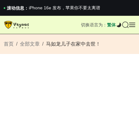
《巅峰守卫 Highguard》正式上线，官...
iPhone 16e 发布，苹果你不要太离谱
滚动信息：
2026澳网男单收官：全满贯对上全满亚，德约...
《巅峰守卫 Highguard》正式上线，官...
切换语言为：
繁体
iPhone 16e 发布，苹果你不要太离谱
首页
全部文章
马如龙儿子在家中去世！