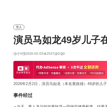
艺人
演员马如龙49岁儿子
小V
2026-02-03
2537
0
0
2026年2月2日，演员马如龙（本名黄政雄）49岁的
事件经过
• 当天，黄人龙与姐姐黄咏淇一同做完健康检查，结果