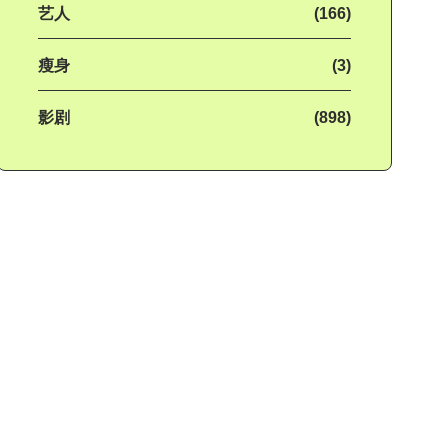
艺人
(166)
瘦身
(3)
影剧
(898)