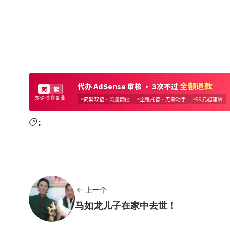
:
上一个
马如龙儿子在家中去世！