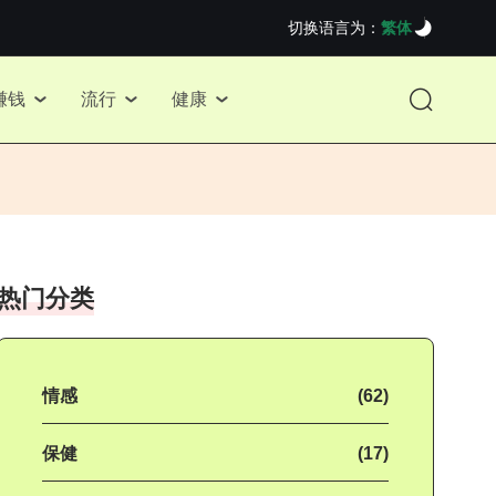
切换语言为：
繁体
赚钱
流行
健康
热门分类
情感
(62)
保健
(17)