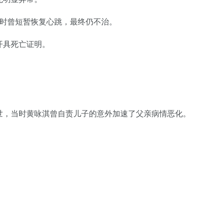
救时曾短暂恢复心跳，最终仍不治。
开具死亡证明。
世，当时黄咏淇曾自责儿子的意外加速了父亲病情恶化。