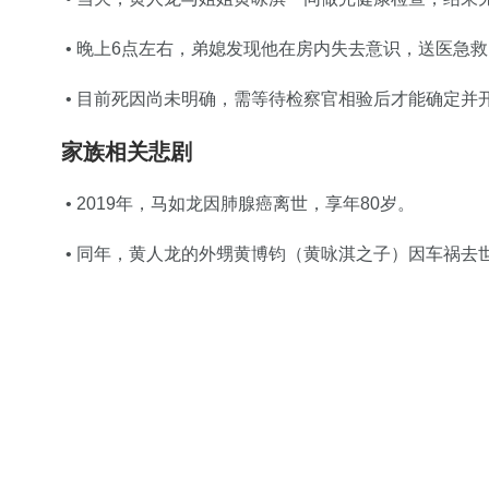
• 晚上6点左右，弟媳发现他在房内失去意识，送医急
• 目前死因尚未明确，需等待检察官相验后才能确定并
家族相关悲剧
• 2019年，马如龙因肺腺癌离世，享年80岁。
• 同年，黄人龙的外甥黄博钧（黄咏淇之子）因车祸去