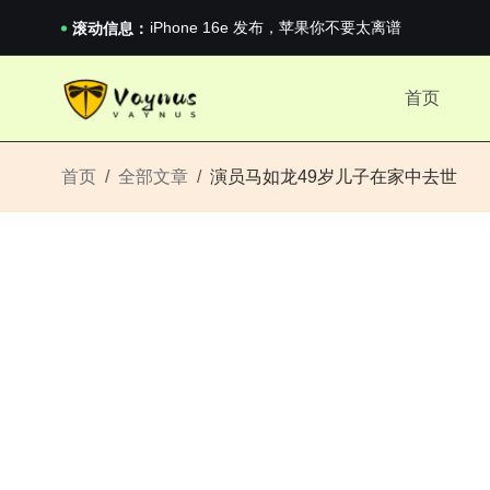
《巅峰守卫 Highguard》正式上线，官...
iPhone 16e 发布，苹果你不要太离谱
滚动信息：
2026澳网男单收官：全满贯对上全满亚，德约...
《巅峰守卫 Highguard》正式上线，官...
首页
iPhone 16e 发布，苹果你不要太离谱
首页
全部文章
演员马如龙49岁儿子在家中去世