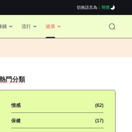
切換語言為：
簡體
賺錢
流行
健康
熱門分類
情感
(62)
保健
(17)