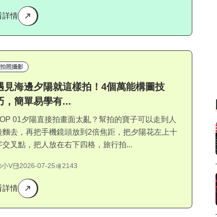
看詳情
拍照攝影
遇見海邊夕陽就這樣拍！4個萬能構圖技
巧，簡單易學有...
TOP 01夕陽直接拍畫面太亂？幫拍的寶子可以走到人
後麵去，再把手機鏡頭放到2倍焦距，把夕陽花左上十
字交叉點，把人放在右下四格，旅行拍...
小V
2026-07-25
2143
看詳情