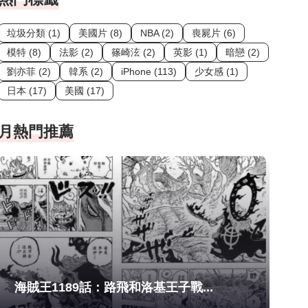
垃圾分類 (1)
美國片 (8)
NBA (2)
喪屍片 (6)
模特 (8)
法影 (2)
篠崎泫 (2)
英影 (1)
暗戀 (2)
劉亦菲 (2)
韓系 (2)
iPhone (113)
少女感 (1)
日本 (17)
美國 (17)
月熱門推薦
海賊王1189話：路飛和洛基王子戰...