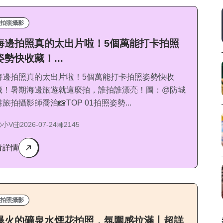
拍照攝影
海邊拍照真的太出片啦！5個萬能打卡拍照
姿勢快收藏！...
海邊拍照真的太出片啦！5個萬能打卡拍照姿勢快收
藏！暑期海邊旅遊就這麼拍，誰拍誰漂亮！圖：@防城
港旅拍攝影師喬治📸TOP 01拍照姿勢...
小V
2026-07-24
2145
看詳情
拍照攝影
爆火的礦泉水煙花拍照，氛圍感拉滿丨超詳