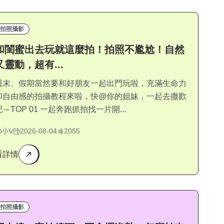
拍照攝影
和閨蜜出去玩就這麼拍！拍照不尷尬！自然
又靈動，超有...
週末、假期當然要和好朋友一起出門玩啦，充滿生命力
和自由感的拍攝教程來啦，快@你的姐妹，一起去撒歡
吧～TOP 01 一起奔跑抓拍找一片開...
小V
2026-08-04
2055
看詳情
拍照攝影