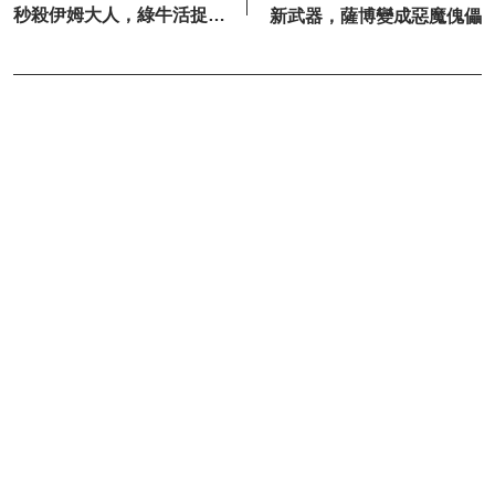
秒殺伊姆大人，綠牛活捉白
新武器，薩博變成惡魔傀儡
鬍子二世