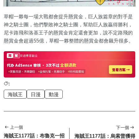
草帽一夥每一場大戰都會提升懸賞金，巨人族篇章的對手是
神之騎士團，他們擊敗神之騎士團，幫助巨人族贏得勝利，
尼卡路飛和洛基王子的懸賞金肯定還會更加，說不定路飛的
懸賞金會超過55億，草帽一夥整體的懸賞金都會飆升很多。
:
海賊王
日漫
動漫
上一個
下一個
海賊王1177話：布魯克一招
海賊王1177話：烏索普獲得