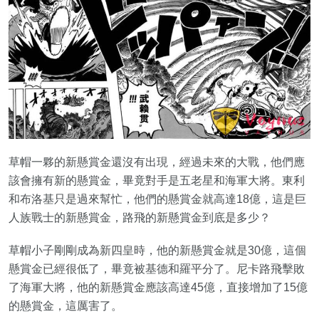
草帽一夥的新懸賞金還沒有出現，經過未來的大戰，他們應
該會擁有新的懸賞金，畢竟對手是五老星和海軍大將。東利
和布洛基只是過來幫忙，他們的懸賞金就高達18億，這是巨
人族戰士的新懸賞金，路飛的新懸賞金到底是多少？
草帽小子剛剛成為新四皇時，他的新懸賞金就是30億，這個
懸賞金已經很低了，畢竟被基德和羅平分了。尼卡路飛擊敗
了海軍大將，他的新懸賞金應該高達45億，直接增加了15億
的懸賞金，這厲害了。