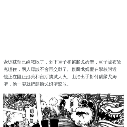
索瑪茲聖已經戰敗了，剩下軍子和麒麟戈姆聖，軍子被布魯
克纏住，兩人應該不會再交戰了。麒麟戈姆聖在學校附近，
他正在阻止娜美和宙斯撲滅大火。山治出手對付麒麟戈姆
聖，他一腳就把麒麟戈姆聖擊敗。