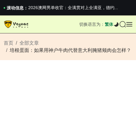
2026澳网男单收官：全满贯对上全满亚，德约...
滚动信息：
《巅峰守卫 Highguard》正式上线，官...
iPhone 16e 发布，苹果你不要太离谱
切换语言为：
繁体
2026澳网男单收官：全满贯对上全满亚，德约...
《巅峰守卫 Highguard》正式上线，官...
iPhone 16e 发布，苹果你不要太离谱
首页
全部文章
培根蛋面：如果用神户牛肉代替意大利腌猪颊肉会怎样？