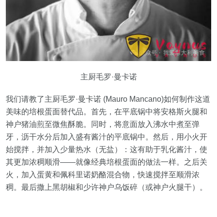
主厨毛罗·曼卡诺
我们请教了主厨毛罗·曼卡诺 (Mauro Mancano)如何制作这道
美味的培根蛋面替代品。首先，在平底锅中将安格斯火腿和
神户猪油煎至微焦酥脆。同时，将意面放入沸水中煮至弹
牙，沥干水分后加入盛有酱汁的平底锅中。然后，用小火开
始搅拌，并加入少量热水（无盐）：这有助于乳化酱汁，使
其更加浓稠顺滑——就像经典培根蛋面的做法一样。之后关
火，加入蛋黄和佩科里诺奶酪混合物，快速搅拌至顺滑浓
稠。最后撒上黑胡椒和少许神户乌饭碎（或神户火腿干）。