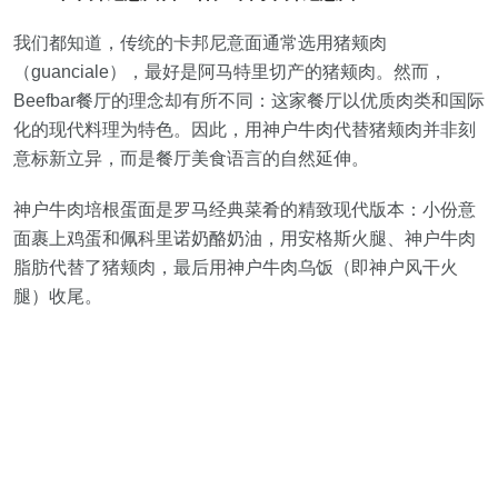
我们都知道，传统的卡邦尼意面通常选用猪颊肉
（guanciale），最好是阿马特里切产的猪颊肉。然而，
Beefbar餐厅的理念却有所不同：这家餐厅以优质肉类和国际
化的现代料理为特色。因此，用神户牛肉代替猪颊肉并非刻
意标新立异，而是餐厅美食语言的自然延伸。
神户牛肉培根蛋面是罗马经典菜肴的精致现代版本：小份意
面裹上鸡蛋和佩科里诺奶酪奶油，用安格斯火腿、神户牛肉
脂肪代替了猪颊肉，最后用神户牛肉乌饭（即神户风干火
腿）收尾。