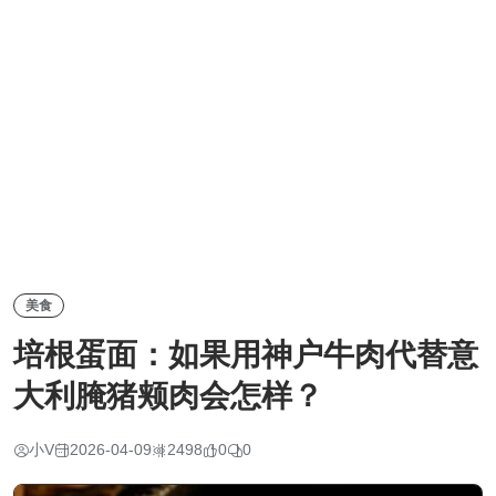
美食
培根蛋面：如果用神户牛肉代替意
大利腌猪颊肉会怎样？
小V
2026-04-09
2498
0
0