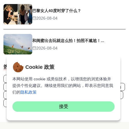
巴黎女人40度时穿了什么？
2026-08-04
和闺蜜出去玩就这么拍！拍照不尴尬！...
2026-08-04
热门标签
Cookie 政策
本网站使用 cookie 或类似技术，以增强您的浏览体验并
星巴克 (1)
女主播 (1)
谍战片 (1)
痴情 (1)
提供个性化建议。继续使用我们的网站，即表示您同意我
动作剧 (9)
情侣 (1)
台片 (2)
夫妻关系 (2)
肿瘤 (1)
们的
隐私政策
许光汉 (1)
励志片 (2)
日本 (17)
辣妹 (1)
漫威 (2)
何超盈 (1)
接受