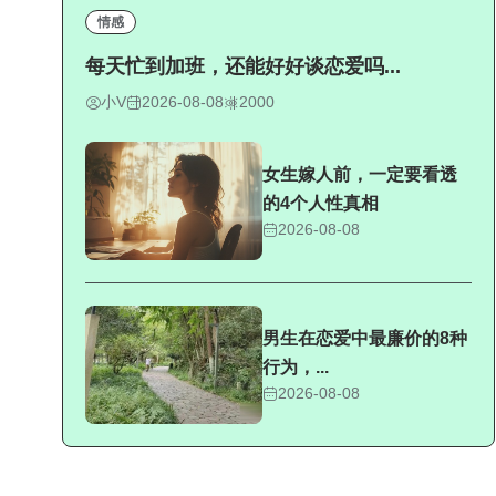
情感
每天忙到加班，还能好好谈恋爱吗...
小V
2026-08-08
2000
女生嫁人前，一定要看透
的4个人性真相
2026-08-08
男生在恋爱中最廉价的8种
行为，...
2026-08-08