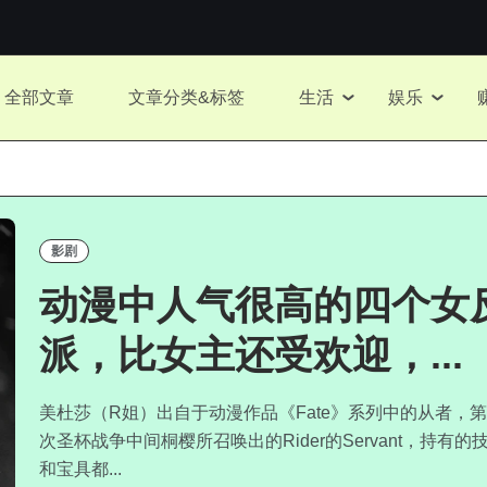
全部文章
文章分类&标签
生活
娱乐
影剧
动漫中人气很高的四个女
派，比女主还受欢迎，...
美杜莎（R姐）‌出自于动漫作品《Fate》系列中的从者，
次圣杯战争中间桐樱所召唤出的Rider的Servant，持有的
和宝具都...