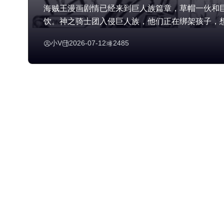
海贼王漫画剧情已经来到巨人族篇章，草帽一伙和
饮。神之骑士团入侵巨人族，他们正在绑架孩子，想要
小V
2026-07-12
2485