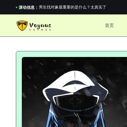
《巅峰守卫 Highguard》正式上线，官...
男生找对象最重要的是什么？太真实了
滚动信息：
2026澳网男单收官：全满贯对上全满亚，德约...
《巅峰守卫 Highguard》正式上线，官...
首页
男生找对象最重要的是什么？太真实了
2026澳网男单收官：全满贯对上全满亚，德约...
《巅峰守卫 Highguard》正式上线，官...