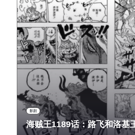
影剧
海贼王1189话：路飞和洛基王