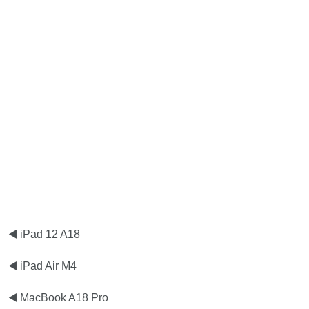
◀️ iPad 12 A18
◀️ iPad Air M4
◀️ MacBook A18 Pro