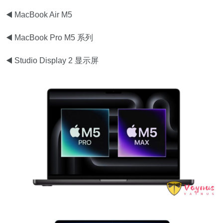
◀️ MacBook Air M5
◀️ MacBook Pro M5 系列
◀️ Studio Display 2 显示屏