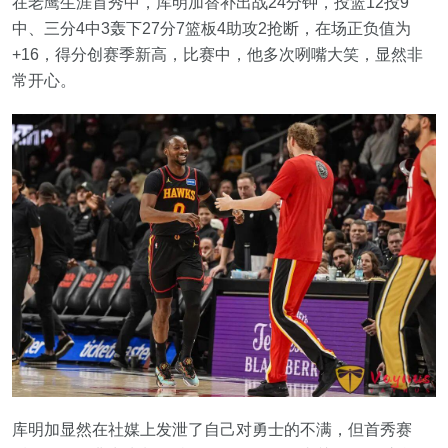
在老鹰生涯首秀中，库明加替补出战24分钟，投篮12投9
中、三分4中3轰下27分7篮板4助攻2抢断，在场正负值为
+16，得分创赛季新高，比赛中，他多次咧嘴大笑，显然非
常开心。
库明加显然在社媒上发泄了自己对勇士的不满，但首秀赛