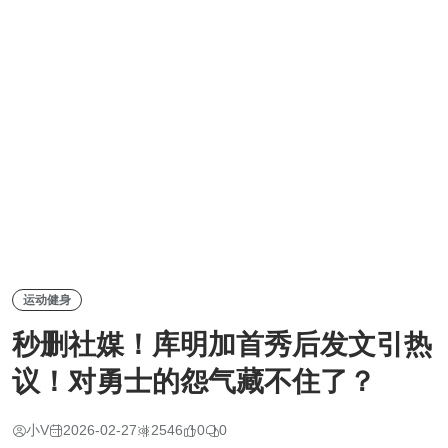
运动健身
秒删社媒！库明加首秀后发文引热
议！对勇士的怨气藏不住了？
小V
2026-02-27
2546
0
0