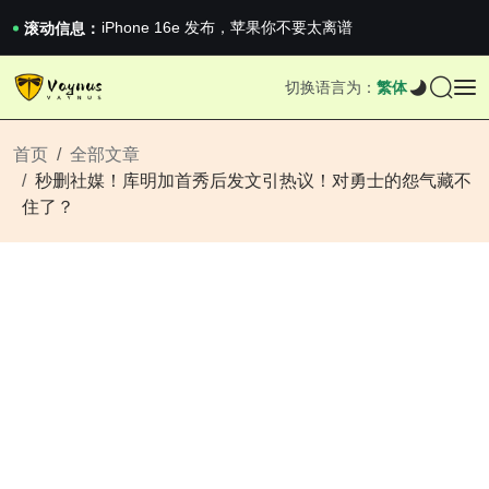
《巅峰守卫 Highguard》正式上线，官...
iPhone 16e 发布，苹果你不要太离谱
滚动信息：
2026澳网男单收官：全满贯对上全满亚，德约...
《巅峰守卫 Highguard》正式上线，官...
切换语言为：
繁体
iPhone 16e 发布，苹果你不要太离谱
首页
全部文章
秒删社媒！库明加首秀后发文引热议！对勇士的怨气藏不
住了？