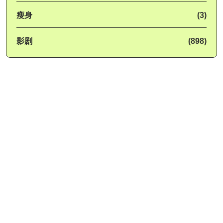
瘦身
(3)
影剧
(898)