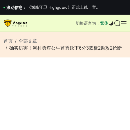
2026澳网男单收官：全满贯对上全满亚，德约...
《巅峰守卫 Highguard》正式上线，官...
滚动信息：
男生找对象最重要的是什么？太真实了
2026澳网男单收官：全满贯对上全满亚，德约...
切换语言为：
繁体
《巅峰守卫 Highguard》正式上线，官...
首页
全部文章
确实厉害！河村勇辉公牛首秀砍下6分3篮板2助攻2抢断