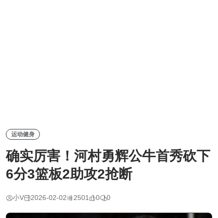
运动健身
确实厉害！河村勇辉公牛首秀砍下
6分3篮板2助攻2抢断
小V
2026-02-02
2501
0
0