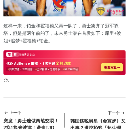
这样一来，铂金和霍福德又再一队了，勇士凑齐了冠军双
塔，但是是两年前的了，未来勇士潜在首发如下：库里+波
姐+追梦+霍福德+铂金。
:
上一个
下一个
突发！勇士连做两笔交易！
韩国逃税男星《金宣虎》又
2换1换来波津！送走TJD补
出事？遭挖拍戏「起生理反