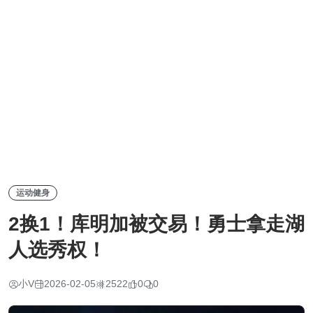
运动健身
2换1！库明加被交易！勇士拿走湖
人选秀权！
小V
2026-02-05
2522
0
0