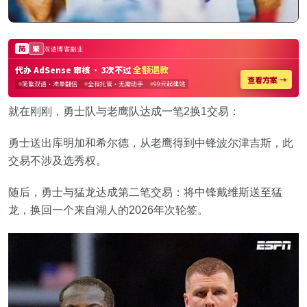
就在刚刚，勇士队与老鹰队达成一笔2换1交易：
勇士送出库明加和希尔德，从老鹰得到中锋波尔津吉斯，此
交易不涉及选秀权。
随后，勇士与猛龙达成第二笔交易：将中锋戴维斯送至猛
龙，换回一个来自湖人的2026年次轮签。