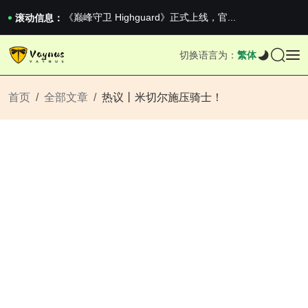
2026澳网男单收官：全满贯对上全满亚，德约...
《巅峰守卫 Highguard》正式上线，官...
滚动信息：
男生找对象最重要的是什么？太真实了
2026澳网男单收官：全满贯对上全满亚，德约...
切换语言为：
繁体
《巅峰守卫 Highguard》正式上线，官...
首页
全部文章
热议丨米切尔施压骑士！