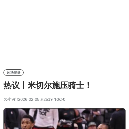
运动健身
热议丨米切尔施压骑士！
小V
2026-02-05
2519
0
0