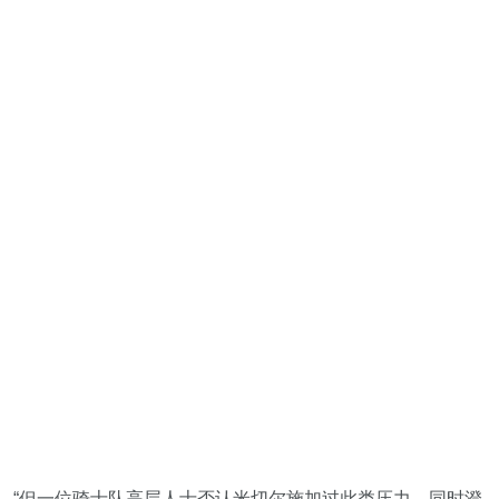
“但一位骑士队高层人士否认米切尔施加过此类压力，同时澄