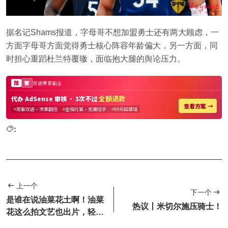
据名记Shams报道，字母哥不想加盟勇士还有两大顾虑，一
方面字母哥方面觉得勇士核心阵容年龄偏大，另一方面，同
时担心重蹈杜兰特覆辙，面临抱大腿的舆论压力。
:
上一个
下一个
是谁在说油菜花土啊！油菜
热议丨米切尔施压骑士！
花这么拍文艺也出片，轻松
拍出女神范儿