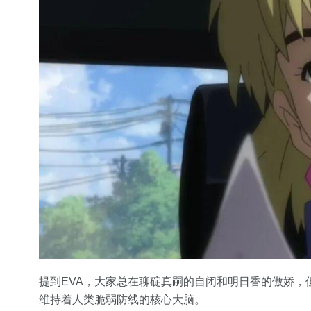
提到EVA，大家总在聊碇真嗣的自闭和明日香的傲娇，
维持着人类脆弱防线的核心大脑。