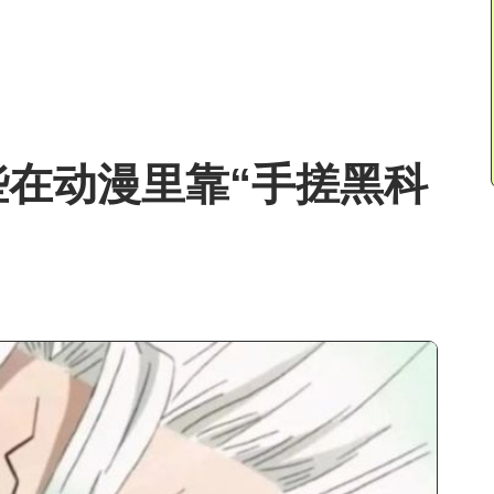
在动漫里靠“手搓黑科