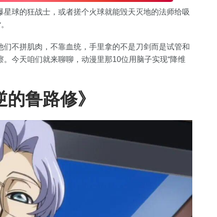
爆星球的狂战士，或者搓个火球就能毁天灭地的法师给吸
货。
他们不拼肌肉，不靠血统，手里拿的不是刀剑而是试管和
。今天咱们就来聊聊，动漫里那10位用脑子实现“降维
逆的鲁路修》