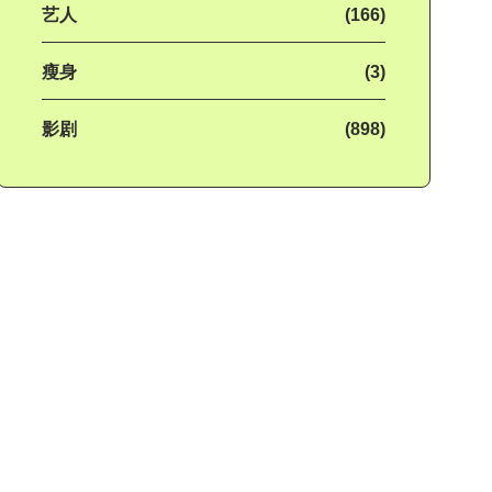
艺人
(166)
瘦身
(3)
影剧
(898)