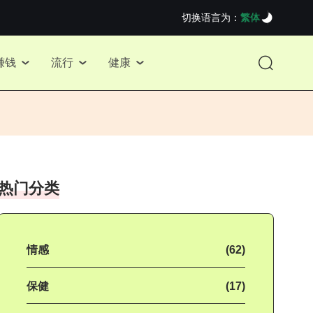
切换语言为：
繁体
赚钱
流行
健康
热门分类
情感
(62)
保健
(17)