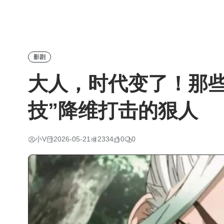
影剧
大人，时代变了！那些
技”降维打击的狠人
小V
2026-05-21
2334
0
0