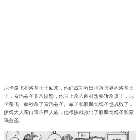
尼卡路飞和洛基王子回来，他们成功救出掉落冥界的洛基王
子，索玛兹圣非常愤怒，他马上杀入西村想要斩杀孩子，尼
卡路飞一拳秒杀了索玛兹圣。军子和麒麟戈姆圣也战败了，
伊姆大人亲自降临巨人族，他很快就救出了麒麟戈姆圣和索
玛兹圣。