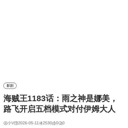
影剧
海贼王1183话：雨之神是娜美，
路飞开启五档模式对付伊姆大人
小V
2026-05-11
2530
0
0