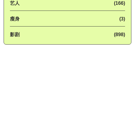
艺人
(166)
瘦身
(3)
影剧
(898)