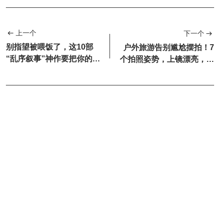
上一个
下一个
别指望被喂饭了，这10部
户外旅游告别尴尬摆拍！7
“乱序叙事”神作要把你的
个拍照姿势，上镜漂亮，自
CPU干烧
由松弛不做作~