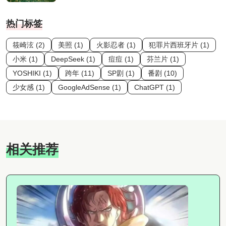
热门标签
筱崎泫 (2)
美照 (1)
火影忍者 (1)
犯罪片西班牙片 (1)
小米 (1)
DeepSeek (1)
痘痘 (1)
芬兰片 (1)
YOSHIKI (1)
跨年 (11)
SP剧 (1)
番剧 (10)
少女感 (1)
GoogleAdSense (1)
ChatGPT (1)
相关推荐