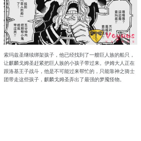
索玛兹圣继续绑架孩子，他已经找到了一艘巨人族的船只，
让麒麟戈姆圣赶紧把巨人族的小孩子带过来。伊姆大人正在
跟洛基王子战斗，他是不可能过来帮忙的，只能靠神之骑士
团带走这些孩子，麒麟戈姆圣弄出了最强的梦魇怪物。