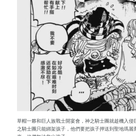
草帽一夥和巨人族戰士開宴會，神之騎士團就趁機入侵
之騎士團只能綁架孩子，他們要把孩子押送到聖地瑪麗