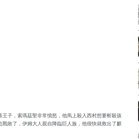
基王子，索瑪茲聖非常憤怒，他馬上殺入西村想要斬殺孩
也戰敗了，伊姆大人親自降臨巨人族，他很快就救出了麒