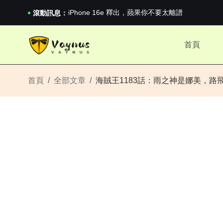
《巔峰守衛 Highguard》正式上線，官...
iPhone 16e 釋出，蘋果你不要太離譜
滾動訊息：
2026澳網男單收官：全滿貫對上全滿亞，德約...
《巔峰守衛 Highguard》正式上線，官...
首頁
iPhone 16e 釋出，蘋果你不要太離譜
首頁
全部文章
海賊王1183話：雨之神是娜美，