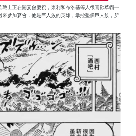
族戰士正在開宴會慶祝，東利和布洛基等人很喜歡草帽一
過來參加宴會，他是巨人族的英雄，掌控整個巨人族，所