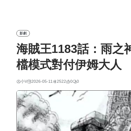
影劇
海賊王1183話：雨
檔模式對付伊姆大人
小V
2026-05-11
2522
0
0