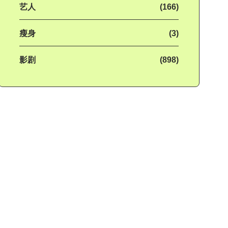
艺人
(166)
瘦身
(3)
影剧
(898)