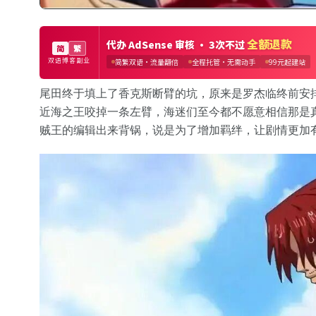
尾田终于填上了香克斯断臂的坑，原来是罗杰临终前安
近海之王咬掉一条左臂，海迷们至今都不愿意相信那是
贼王的编辑出来背锅，说是为了增加羁绊，让剧情更加