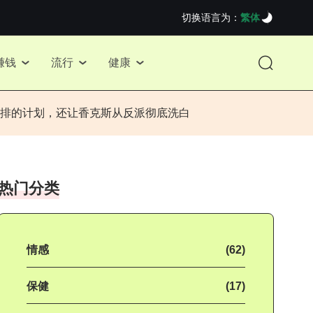
切换语言为：
繁体
赚钱
流行
健康
排的计划，还让香克斯从反派彻底洗白
热门分类
情感
(62)
保健
(17)