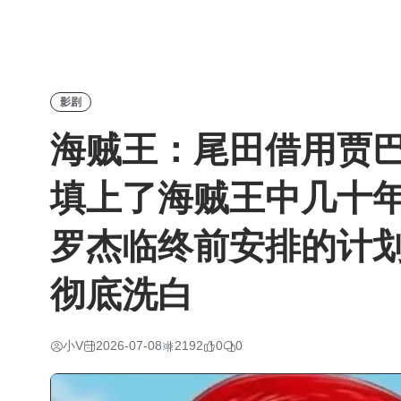
影剧
海贼王：尾田借用贾
填上了海贼王中几十
罗杰临终前安排的计
彻底洗白
小V
2026-07-08
2192
0
0