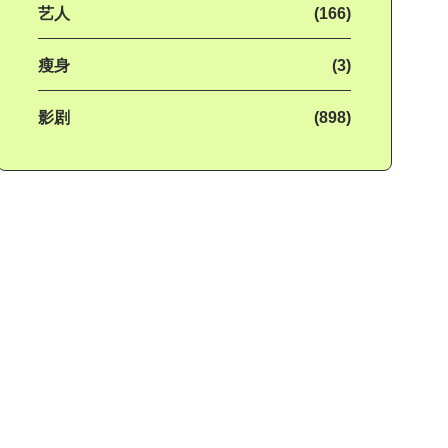
艺人
(166)
瘦身
(3)
影剧
(898)