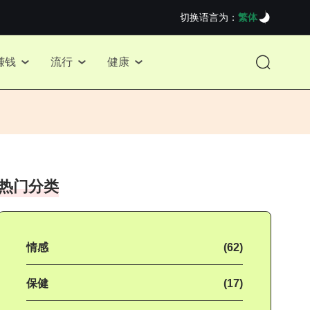
切换语言为：
繁体
赚钱
流行
健康
热门分类
情感
(62)
保健
(17)