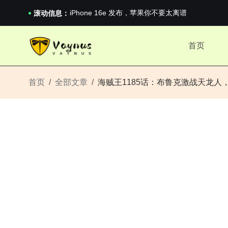
iPhone 16e 发布，苹果你不要太离谱
2026澳网男单收官：全满贯对上全满亚，德约...
滚动信息：
《巅峰守卫 Highguard》正式上线，官...
iPhone 16e 发布，苹果你不要太离谱
首页
首页
全部文章
海贼王1185话：布鲁克激战天龙人