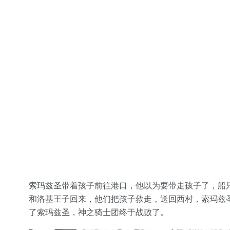
索玛兹圣带着孩子前往港口，他以为要带走孩子了，船
和洛基王子回来，他们把孩子救走，送回西村，索玛兹
了索玛兹圣，神之骑士团终于战败了。