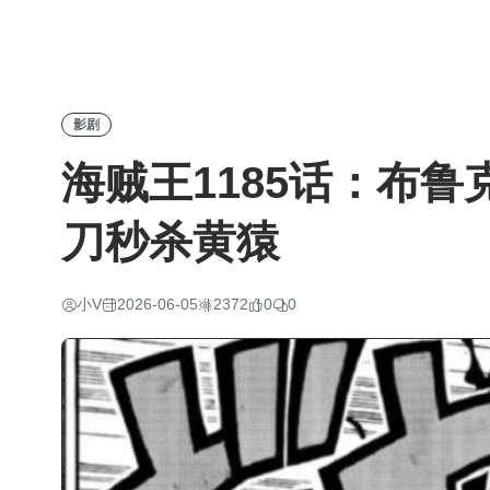
影剧
海贼王1185话：布
刀秒杀黄猿
小V
2026-06-05
2372
0
0