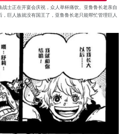
族战士正在开宴会庆祝，众人举杯痛饮。亚鲁鲁长老亲自
后，巨人族就没有国王了，亚鲁鲁长老只能帮忙管理巨人