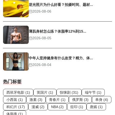
逆光照片为什么好看？拍摄时间、题材...
2026-08-06
薄肌身材怎么练？体脂率12%到15...
2026-08-05
中年人坚持健身有什么改变？精力、体...
2026-08-04
热门标签
西班牙电影 (1)
英国片 (1)
惊悚剧 (31)
端午节 (1)
小西装 (1)
激素 (3)
青春片 (1)
俄罗斯 (3)
单身 (4)
科幻片 (17)
漫威 (2)
NBA (2)
痘印 (1)
唐嫣 (1)
体脂率 (1)