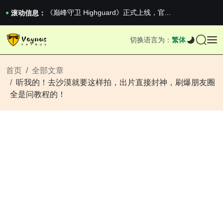
《巅峰守卫 Highguard》正式上线，官...
滚动信息：
男生找对象最重要的是什么？太真实了
2026澳网男单收官：全满贯对上全满亚，德约...
《巅峰守卫 Highguard》正式上线，官...
切换语言为：
繁体
首页
全部文章
听我的！去沙漠就要这样拍，出片直接封神，刷爆朋友圈
全是问教程的！