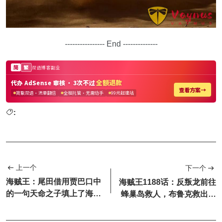
---------------- End --------------
:
上一个
下一个
海贼王：尾田借用贾巴口中
海贼王1188话：反叛龙前往
的一句天命之子填上了海贼
蜂巢岛救人，布鲁克救出舒
王中几十年来最大的坑，原
莉公主
来...