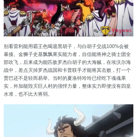
别看雷利能用霸王色喝退黑胡子，与白胡子交战100%会被
暴揍。金狮子史基飘飘果实能力者，自信能将神之骑士团全
部吹飞，后来成为能匹敌罗杰白胡子的大海贼，在埃沃尔海
战中，差点灭掉罗杰战国和卡普联手才能将其击败，打一个
贾巴还不是轻而易举。当时的夏洛特玲玲已经吃下魂魂果
实，外加能毁灭巨人村的强悍力量，整体实力即便没有四皇
水准，也不比大将弱。