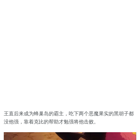
王直后来成为蜂巢岛的霸主，吃下两个恶魔果实的黑胡子都
没他强，靠着克比的帮助才勉强将他击败。