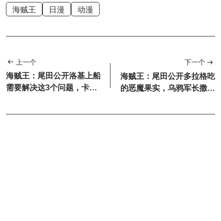
海贼王
日漫
动漫
上一个
下一个
海贼王：尾田公开洛基上船
海贼王：尾田公开多拉格吃
需要解决这3个问题，卡普
的恶魔果实，乌鸦军长撒煤
成了最关键的因素，别忘
灰，萨博点火，龙吹风!火烧
了，...
圣地