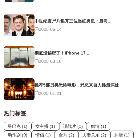
中世纪丧尸片集齐三位当红男星；唇哥...
2025-05-14
彻底没秘密了！iPhone 17 ...
2025-03-18
推荐5部另类恐怖电影，邪恶来自人性最深处
2025-01-21
热门标签
星巴克 (1)
女主播 (1)
谍战片 (1)
痴情 (1)
动作剧 (9)
情侣 (1)
台片 (2)
夫妻关系 (2)
肿瘤 (1)