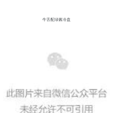
牛舌配绿酱冷盘