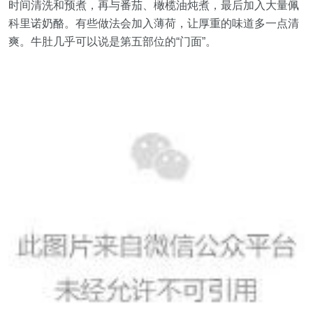
时间清洗和预煮，再与番茄、橄榄油炖煮，最后加入大量佩
科里诺奶酪。有些做法会加入薄荷，让厚重的味道多一点清
爽。牛肚几乎可以说是第五部位的“门面”。