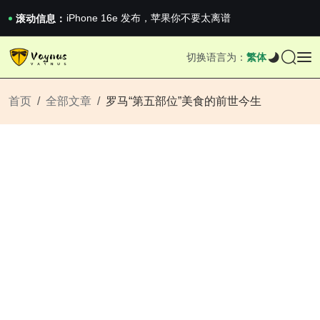
iPhone 16e 发布，苹果你不要太离谱
2026澳网男单收官：全满贯对上全满亚，德约...
滚动信息：
《巅峰守卫 Highguard》正式上线，官...
iPhone 16e 发布，苹果你不要太离谱
切换语言为：
繁体
首页
全部文章
罗马“第五部位”美食的前世今生