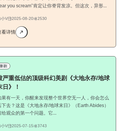
hear you scream"肯定让你脊背发凉。但这次，异形...
小V
2025-08-20
2530
查看详情
影剧
被严重低估的顶级科幻美剧《大地永存/地球
末日》！
如果有一天，你醒来发现整个世界空无一人，你会怎么
活下去？这是《大地永存/地球末日》（Earth Abides）
留给观众的第一个问题。它...
小V
2025-07-15
3743