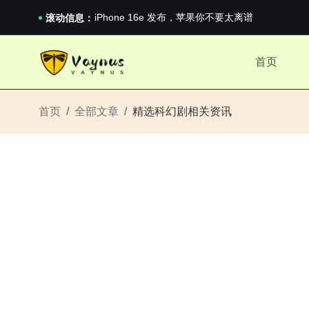
iPhone 16e 发布，苹果你不要太离谱
滚动信息：
2026澳网男单收官：全满贯对上全满亚，德约...
《巅峰守卫 Highguard》正式上线，官...
iPhone 16e 发布，苹果你不要太离谱
首页
首页
全部文章
精选科幻剧相关资讯