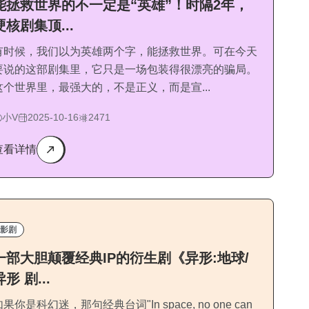
能拯救世界的不一定是“英雄”！时隔2年，
硬核剧集顶...
有时候，我们以为英雄两个字，能拯救世界。可在今天
要说的这部剧集里，它只是一场包装得很漂亮的骗局。
这个世界里，最强大的，不是正义，而是宣...
小V
2025-10-16
2471
查看详情
影剧
一部大胆颠覆经典IP的衍生剧《异形:地球/
异形 剧...
果你是科幻迷，那句经典台词"In space, no one can