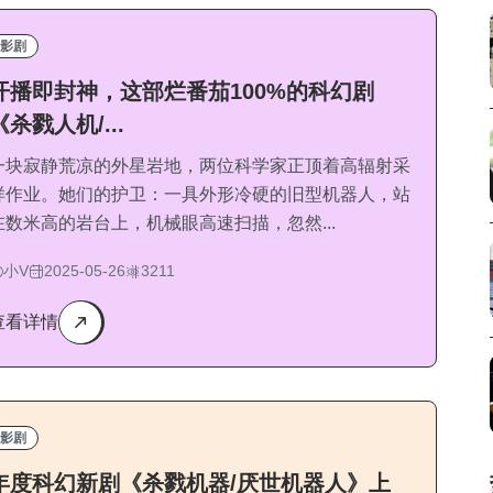
影剧
开播即封神，这部烂番茄100%的科幻剧
《杀戮人机/...
一块寂静荒凉的外星岩地，两位科学家正顶着高辐射采
样作业。她们的护卫：一具外形冷硬的旧型机器人，站
在数米高的岩台上，机械眼高速扫描，忽然...
小V
2025-05-26
3211
查看详情
影剧
年度科幻新剧《杀戮机器/厌世机器人》上