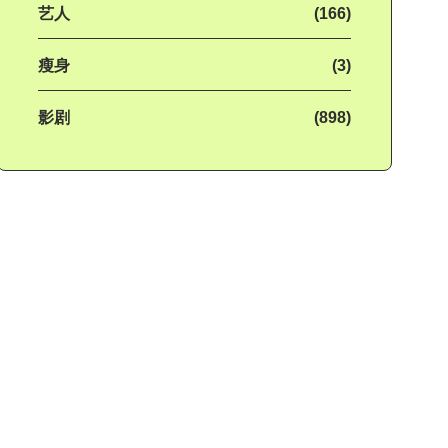
艺人
(166)
瘦身
(3)
影剧
(898)