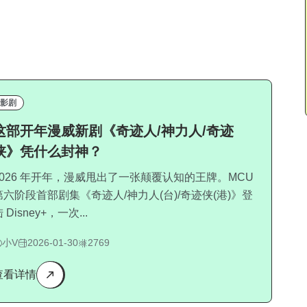
影剧
这部开年漫威新剧《奇迹人/神力人/奇迹
侠》凭什么封神？
2026 年开年，漫威甩出了一张颠覆认知的王牌。MCU
第六阶段首部剧集《奇迹人/神力人(台)/奇迹侠(港)》登
 Disney+，一次...
小V
2026-01-30
2769
查看详情