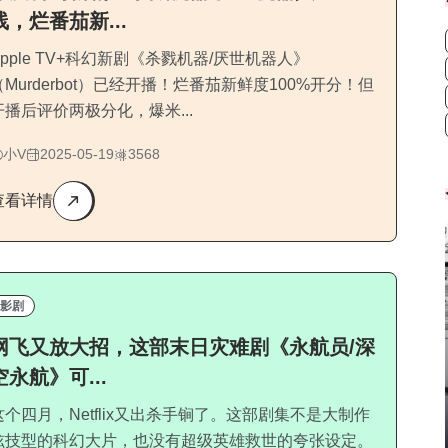
线，烂番茄新...
Apple TV+科幻新剧《杀戮机器/厌世机器人》
（Murderbot）已经开播！烂番茄新鲜度100%开分！但
开播后评价两极分化，爆米...
小V
2025-05-19
3568
查看详情
影剧
网飞又放大招，这部末日灾难剧《永航员/深
空永航》可...
这个四月，Netflix又出杀手锏了。这部剧集不是大制作
炫技型的科幻大片，也没有超级英雄救世的夸张设定。