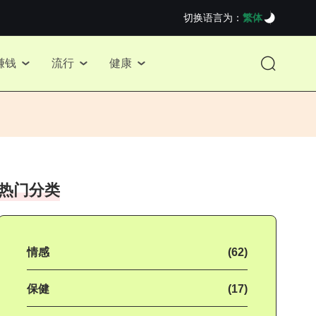
切换语言为：
繁体
赚钱
流行
健康
热门分类
情感
(62)
保健
(17)