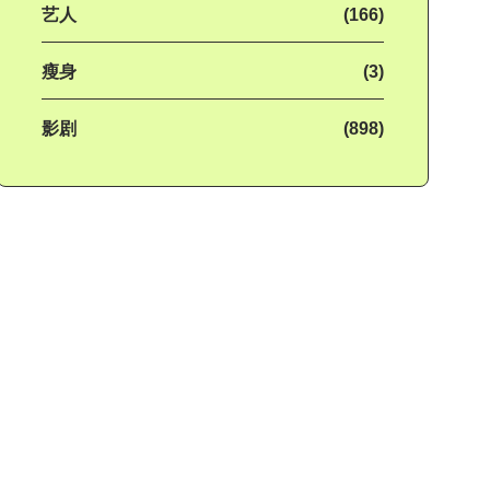
艺人
(166)
瘦身
(3)
影剧
(898)