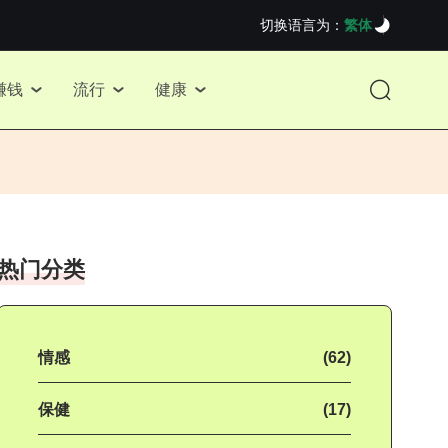
切换语言为：
繁体
赚钱
流行
健康
热门分类
情感
(62)
保健
(17)