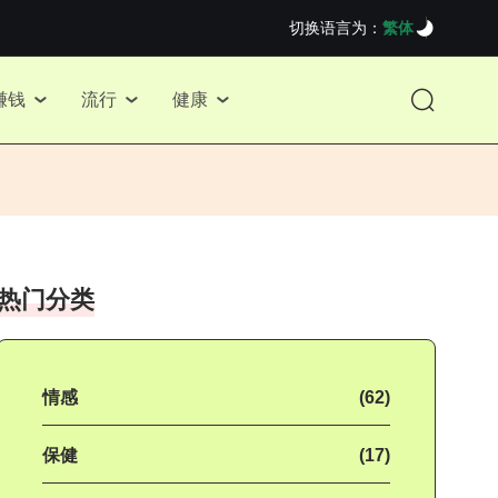
切换语言为：
繁体
赚钱
流行
健康
热门分类
情感
(62)
保健
(17)