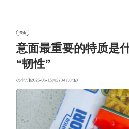
美食
意面最重要的特质是
“韧性”
小V
2025-06-15
2794
0
0