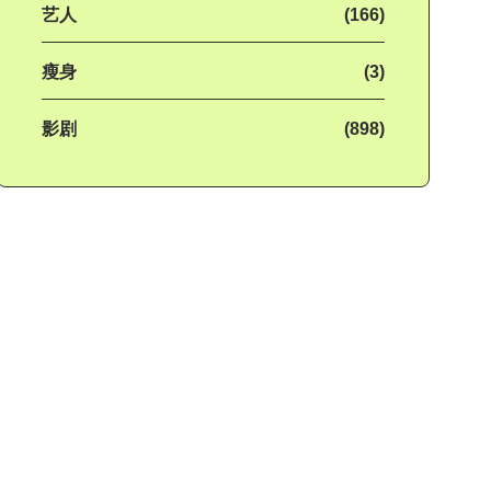
艺人
(166)
瘦身
(3)
影剧
(898)