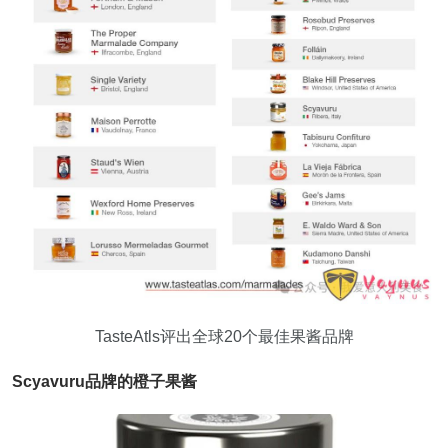
TasteAtls评出全球20个最佳果酱品牌
Scyavuru品牌的橙子果酱