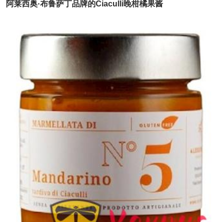
阿莱西奥·布鲁萨丁品牌的Ciaculli晚柑橘果酱