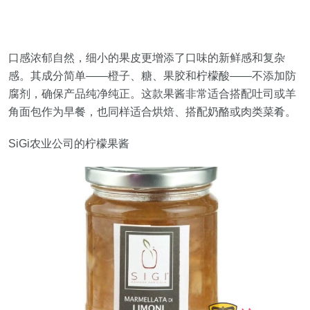
口感浓郁自然，细小的果皮更增添了口味的新鲜感和复杂
感。其成分简单——橙子、糖、果胶和柠檬酸——不添加防
腐剂，确保产品纯净纯正。这款果酱非常适合搭配吐司或羊
角面包作为早餐，也同样适合烘焙、搭配奶酪或肉类菜肴。
SiGi农业公司的柠檬果酱