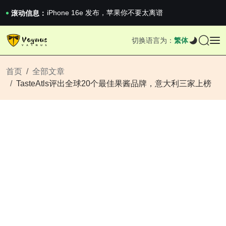
《巅峰守卫 Highguard》正式上线，官...
iPhone 16e 发布，苹果你不要太离谱
滚动信息：
2026澳网男单收官：全满贯对上全满亚，德约...
《巅峰守卫 Highguard》正式上线，官...
切换语言为：
繁体
iPhone 16e 发布，苹果你不要太离谱
首页
全部文章
TasteAtls评出全球20个最佳果酱品牌，意大利三家上榜