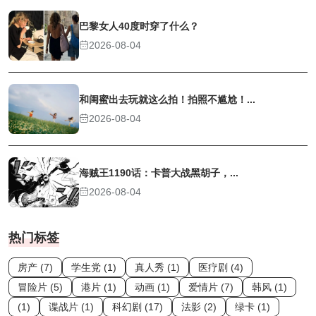
巴黎女人40度时穿了什么？
2026-08-04
和闺蜜出去玩就这么拍！拍照不尴尬！...
2026-08-04
海贼王1190话：卡普大战黑胡子，...
2026-08-04
热门标签
房产 (7)
学生党 (1)
真人秀 (1)
医疗剧 (4)
冒险片 (5)
港片 (1)
动画 (1)
爱情片 (7)
韩风 (1)
(1)
谍战片 (1)
科幻剧 (17)
法影 (2)
绿卡 (1)