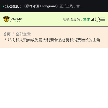
《巅峰守卫 Highguard》正式上线，官...
男生找对象最重要的是什么？太真实了
滚动信息：
2026澳网男单收官：全满贯对上全满亚，德约...
《巅峰守卫 Highguard》正式上线，官...
切换语言为：
繁体
首页
全部文章
鸡肉和火鸡肉成为意大利新食品趋势和消费增长的主角