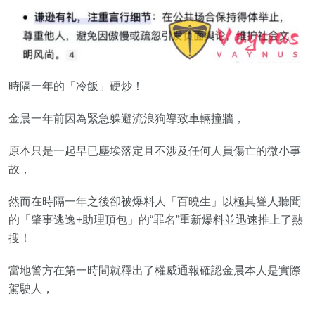
時隔一年的「冷飯」硬炒！
金晨一年前因為緊急躲避流浪狗導致車輛撞牆，
原本只是一起早已塵埃落定且不涉及任何人員傷亡的微小事
故，
然而在時隔一年之後卻被爆料人「百曉生」以極其聳人聽聞
的「肇事逃逸+助理頂包」的“罪名”重新爆料並迅速推上了熱
搜！
當地警方在第一時間就釋出了權威通報確認金晨本人是實際
駕駛人，