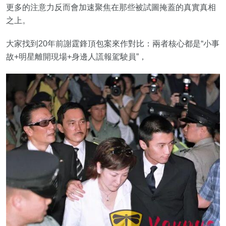
更多的注意力反而會加速聚焦在那些被試圖掩蓋的真實真相
之上。
大家找到20年前謝霆鋒頂包案來作對比：兩者核心都是“小事
故+明星離開現場+身邊人謊報駕駛員”，