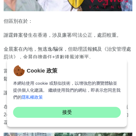
但區別在於：
謝霆鋒案發生在香港，涉及廉署/司法公正，處罰較重。
金晨案在內地，無逃逸/騙保，但助理謊報觸及《治安管理處
罰法》，金晨自擔責任+道歉後風波漸平。
Cookie 政策
當年謝霆鋒付出退圈反思一年的代價，如今內地處理更寬
鬆？
本網站使用 cookie 或類似技術，以增強您的瀏覽體驗並
提供個人化建議。 繼續使用我們的網站，即表示您同意我
謝霆鋒頂包案是（3月23日凌晨）
們的
隱私權政策
在2002年3月23日凌晨6點多，22歲的謝霆鋒開著一輛價值
接受
240萬港元的黑色法拉利，在中環紅棉路把車撞到了路邊的
花壇上面，導致整輛車都被撞得變了形。