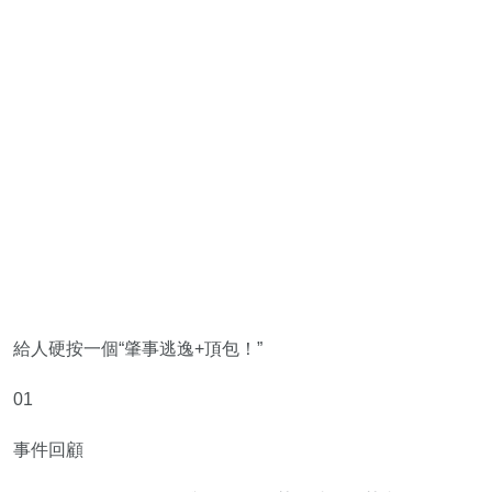
給人硬按一個“肇事逃逸+頂包！”
01
事件回顧