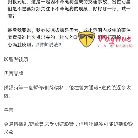
影響與後續
代言品牌：
嬌韻詩等一度暫停/刪除物料，後在警方通報+道歉後逐步恢
復。
事業：
金晨待播劇/綜藝暫未受明確影響，但輿論風波可能短期影響
形象。