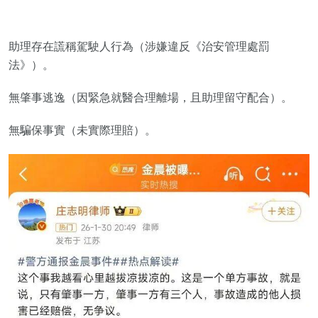
助理存在謊稱駕駛人行為（涉嫌違反《治安管理處罰
法》）。
無肇事逃逸（因緊急就醫合理離場，且助理留守配合）。
無騙保事實（未實際理賠）。