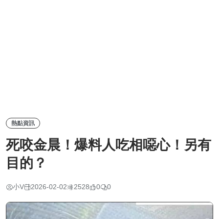
熱點資訊
死咬金晨！爆料人吃相噁心！另有
目的？
小V
2026-02-02
2528
0
0