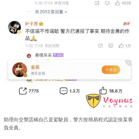
助理向交警謊稱自己是駕駛員，警方按簡易程式認定徐某青
負全責。