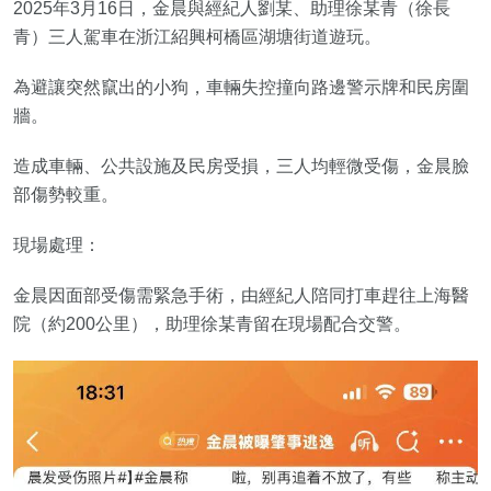
2025年3月16日，金晨與經紀人劉某、助理徐某青（徐長
青）三人駕車在浙江紹興柯橋區湖塘街道遊玩。
為避讓突然竄出的小狗，車輛失控撞向路邊警示牌和民房圍
牆。
造成車輛、公共設施及民房受損，三人均輕微受傷，金晨臉
部傷勢較重。
現場處理：
金晨因面部受傷需緊急手術，由經紀人陪同打車趕往上海醫
院（約200公里），助理徐某青留在現場配合交警。