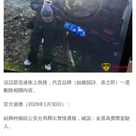
這話題迅速衝上熱搜，代言品牌（如嬌韻詩、喜之郎）一度
刪除相關內容。
官方迴應（2026年1月30日）：
紹興柯橋區公安分局釋出警情通報，確認：金晨為實際駕駛
人。