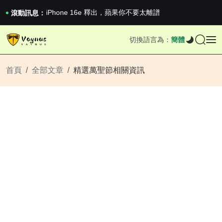
《巔峰守衛 Highguard》正式上線，官...
iPhone 16e 釋出，蘋果你不要太離譜
滾動訊息：
2026澳網男單收官：全滿貫對上全滿亞，德約...
《巔峰守衛 Highguard》正式上線，官...
切換語言為：
簡體
iPhone 16e 釋出，蘋果你不要太離譜
首頁
全部文章
精選萬聖節相關資訊