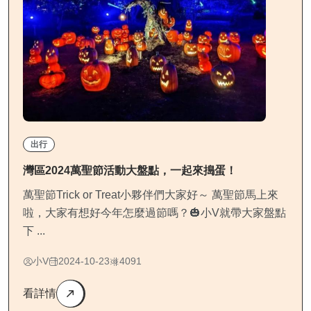
出行
灣區2024萬聖節活動大盤點，一起來搗蛋！
萬聖節Trick or Treat小夥伴們大家好～ 萬聖節馬上來
啦，大家有想好今年怎麼過節嗎？🎃小V就帶大家盤點
下 ...
小V
2024-10-23
4091
看詳情