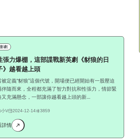
影劇
性張力爆棚，這部諜戰新英劇《豺狼的日
子》越看越上頭
當被定義“豺狼”這個代號，開場便已經開始有一股壓迫
感伴隨而來，全程都充滿了智力對抗和性張力，情節緊
湊又充滿懸念，一部讓你越看越上頭的新...
小V
2024-12-14
3859
看詳情