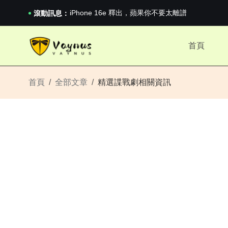
《巔峰守衛 Highguard》正式上線，官...
iPhone 16e 釋出，蘋果你不要太離譜
滾動訊息：
2026澳網男單收官：全滿貫對上全滿亞，德約...
《巔峰守衛 Highguard》正式上線，官...
首頁
iPhone 16e 釋出，蘋果你不要太離譜
首頁
全部文章
精選諜戰劇相關資訊