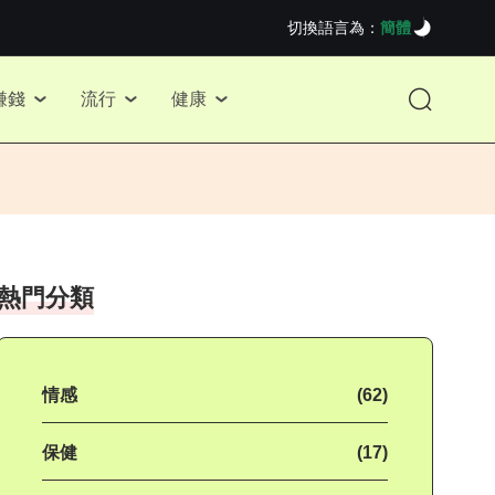
切換語言為：
簡體
賺錢
流行
健康
熱門分類
情感
(62)
保健
(17)