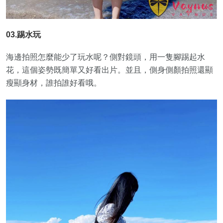
03.踢水玩
海邊拍照怎麼能少了玩水呢？側對鏡頭，用一隻腳踢起水
花，這個姿勢既簡單又好看出片。並且，側身側顏拍照還顯
瘦顯身材，誰拍誰好看哦。