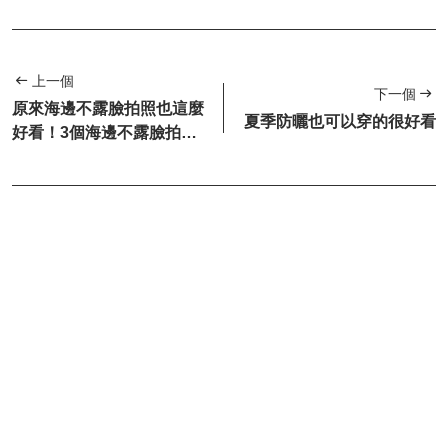
上一個
下一個
原來海邊不露臉拍照也這麼
夏季防曬也可以穿的很好看
好看！3個海邊不露臉拍照
技巧，隨手一拍就是氛圍旅
行大片！