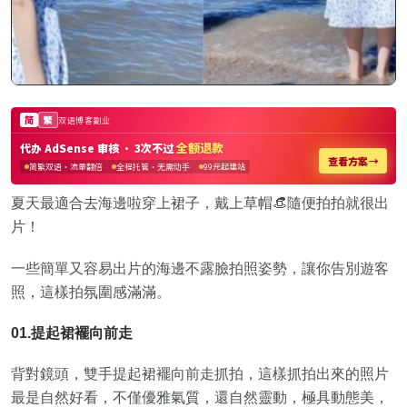
夏天最適合去海邊啦穿上裙子，戴上草帽👒隨便拍拍就很出
片！
一些簡單又容易出片的海邊不露臉拍照姿勢，讓你告別遊客
照，這樣拍氛圍感滿滿。
01.提起裙襬向前走
背對鏡頭，雙手提起裙襬向前走抓拍，這樣抓拍出來的照片
最是自然好看，不僅優雅氣質，還自然靈動，極具動態美，