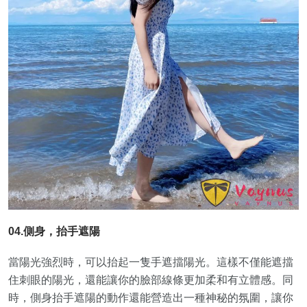
04.側身，抬手遮陽
當陽光強烈時，可以抬起一隻手遮擋陽光。這樣不僅能遮擋
住刺眼的陽光，還能讓你的臉部線條更加柔和有立體感。同
時，側身抬手遮陽的動作還能營造出一種神秘的氛圍，讓你